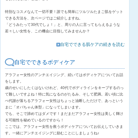
特別なコスメなんて一切不要！誰でも簡単にツルツルたまご肌をゲット
できる方法を、次ページではご紹介しますね。
「どうみたって30代でしょ！」と、周りの人に言ってもらえるような
若々しい女性を、この機会に目指してみませんか？
自宅でできる肌ケアの続きを読む
自宅でできるボディケア
アラフォー女性のアンチエイジング、続いてはボディケアについてお話
をします。
歳のせいにしたくはないけれど、40代でボディラインをキープするのっ
て難しいですよね！特に気になるのがたるみ、そして肥満。若い頃に比
べ代謝が落ちるアラフォー女性はちょっと油断しただけで、あっという
まに「オバちゃん体型」になってしまいます。
でも、そこで諦めてはダメです！まだまだアラフォー女性は美しく輝け
る可能性を秘めているのですから！
ここでは、アラフォー女性を救うボディケアについてお伝えしていきま
す。一緒にアンチエイジングに励むことにしましょうね♪